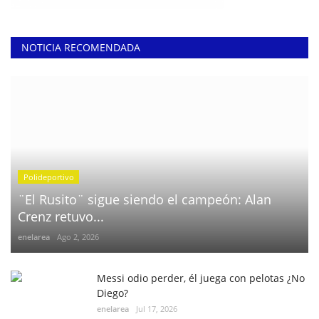
NOTICIA RECOMENDADA
Polideportivo
¨El Rusito¨ sigue siendo el campeón: Alan
Crenz retuvo...
enelarea
Ago 2, 2026
Messi odio perder, él juega con pelotas ¿No
Diego?
enelarea
Jul 17, 2026