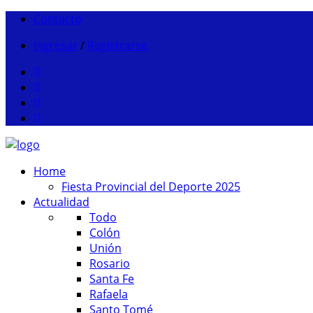
Contacto
Ingresar
/
Registrarse
Home
Fiesta Provincial del Deporte 2025
Actualidad
Todo
Colón
Unión
Rosario
Santa Fe
Rafaela
Santo Tomé