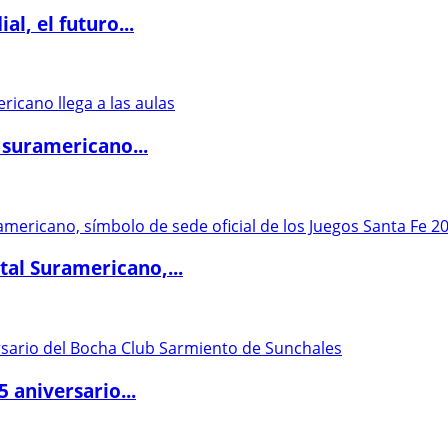
l, el futuro...
 suramericano...
al Suramericano,...
5 aniversario...