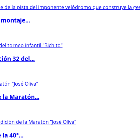
 montaje...
ón 32 del...
 la Maratón...
la 40°...