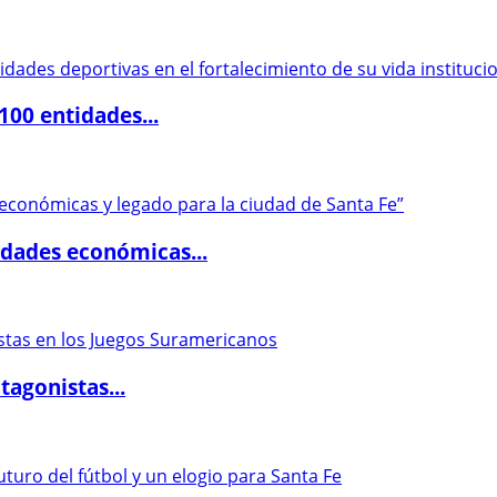
00 entidades...
dades económicas...
agonistas...