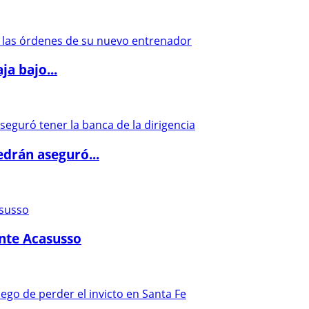
a bajo...
drán aseguró...
ante Acasusso