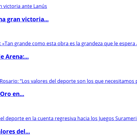
 gran victoria...
e Arena:...
Oro en...
ores del...