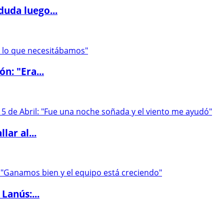
duda luego...
ón: "Era...
lar al...
Lanús:...