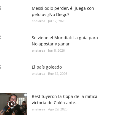
Messi odio perder, él juega con
pelotas ¿No Diego?
enelarea
Jul 17, 2026
Se viene el Mundial: La guía para
No apostar y ganar
enelarea
Jun 8, 2026
El país goleado
enelarea
Ene 12, 2026
Restituyeron la Copa de la mítica
victoria de Colón ante...
enelarea
Ago 29, 2025