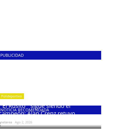
PUBLICIDAD
Polideportivo
¨El Rusito¨ sigue siendo el
NOTICIA RECOMENDADA
campeón: Alan Crenz retuvo...
enelarea
Ago 2, 2026