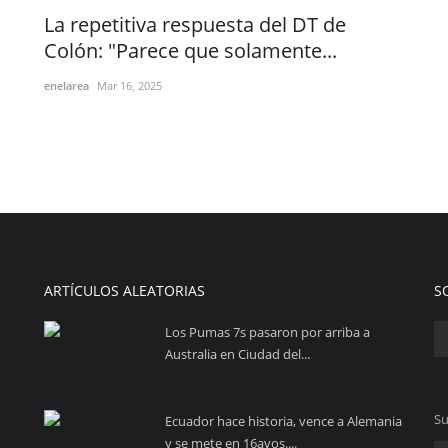
La repetitiva respuesta del DT de
Colón: "Parece que solamente...
enelarea
Mar 16, 2025
ARTÍCULOS ALEATORIAS
S
Los Pumas 7s pasaron por arriba a
Australia en Ciudad del...
Su
Ecuador hace historia, vence a Alemania
y se mete en 16avos....