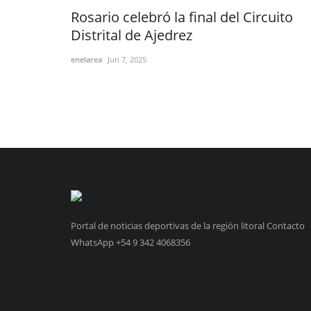
Rosario celebró la final del Circuito
Distrital de Ajedrez
enelarea
Jun 7, 2025
Portal de noticias deportivas de la región litoral Contacto
WhatsApp +54 9 342 4068356