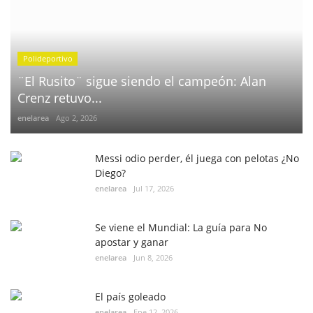
Polideportivo
¨El Rusito¨ sigue siendo el campeón: Alan
Crenz retuvo...
enelarea
Ago 2, 2026
Messi odio perder, él juega con pelotas ¿No
Diego?
enelarea
Jul 17, 2026
Se viene el Mundial: La guía para No
apostar y ganar
enelarea
Jun 8, 2026
El país goleado
enelarea
Ene 12, 2026