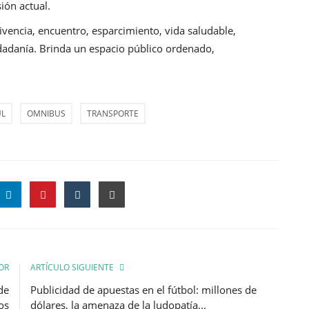
ión actual.
ivencia, encuentro, esparcimiento, vida saludable,
iudadanía. Brinda un espacio público ordenado,
UL
OMNIBUS
TRANSPORTE
OR
ARTÍCULO SIGUIENTE
de
Publicidad de apuestas en el fútbol: millones de
os
dólares, la amenaza de la ludopatía...