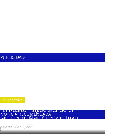
PUBLICIDAD
Polideportivo
¨El Rusito¨ sigue siendo el
NOTICIA RECOMENDADA
campeón: Alan Crenz retuvo...
enelarea
Ago 2, 2026