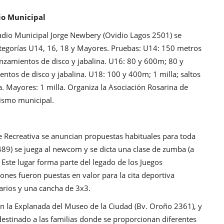
dio Municipal
stadio Municipal Jorge Newbery (Ovidio Lagos 2501) se
categorías U14, 16, 18 y Mayores. Pruebas: U14: 150 metros
 lanzamientos de disco y jabalina. U16: 80 y 600m; 80 y
ientos de disco y jabalina. U18: 100 y 400m; 1 milla; saltos
na. Mayores: 1 milla. Organiza la Asociación Rosarina de
rismo municipal.
le Recreativa se anuncian propuestas habituales para toda
 2489) se juega al newcom y se dicta una clase de zumba (a
 Este lugar forma parte del legado de los Juegos
ones fueron puestas en valor para la cita deportiva
uarios y una cancha de 3x3.
en la Explanada del Museo de la Ciudad (Bv. Oroño 2361), y
destinado a las familias donde se proporcionan diferentes