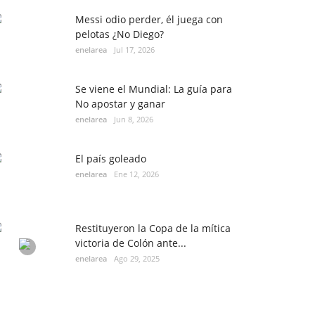
Messi odio perder, él juega con
pelotas ¿No Diego?
enelarea
Jul 17, 2026
Se viene el Mundial: La guía para
No apostar y ganar
enelarea
Jun 8, 2026
El país goleado
enelarea
Ene 12, 2026
Restituyeron la Copa de la mítica
victoria de Colón ante...
enelarea
Ago 29, 2025