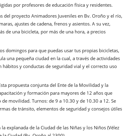
rigidas por profesores de educación física y residentes.
as del proyecto Animadores Juveniles en Bv. Oroño y el río,
maras, ajustes de cadena, frenos y asientos. A su vez,
ás de una bicicleta, por más de una hora, a precios
los domingos para que puedas usar tus propias bicicletas,
mula una pequeña ciudad en la cual, a través de actividades
an hábitos y conductas de seguridad vial y el correcto uso
Esta propuesta conjunta del Ente de la Movilidad y la
capacitación y formación para mayores de 12 años que
de movilidad. Turnos: de 9 a 10.30 y de 10.30 a 12. Se
rmas de tránsito, elementos de seguridad y consejos útiles
 la explanada de la Ciudad de las Niñas y los Niños (Vélez
e la Ciudad (Bv. Oroño al 2300).