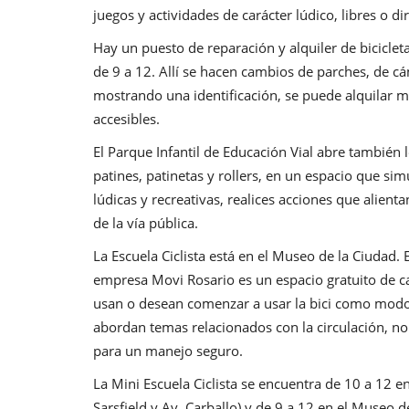
juegos y actividades de carácter lúdico, libres o di
Hay un puesto de reparación y alquiler de biciclet
de 9 a 12. Allí se hacen cambios de parches, de cá
mostrando una identificación, se puede alquilar m
accesibles.
El Parque Infantil de Educación Vial abre también 
patines, patinetas y rollers, en un espacio que si
lúdicas y recreativas, realices acciones que alient
de la vía pública.
La Escuela Ciclista está en el Museo de la Ciudad. 
empresa Movi Rosario es un espacio gratuito de 
usan o desean comenzar a usar la bici como modo 
abordan temas relacionados con la circulación, no
para un manejo seguro.
La Mini Escuela Ciclista se encuentra de 10 a 12 en
Sarsfield y Av. Carballo) y de 9 a 12 en el Museo d