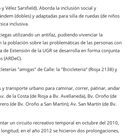
y Vélez Sarsfield). Aborda la inclusión social y
 tándem (dobles) y adaptadas para silla de ruedas (de niños
sica inclusiva.
ciegas utilizando un antifaz, pudiendo vivenciar la
 la población sobre las problemáticas de las personas con
a de Extensión de la UGR se desarrolla en forma conjunta
os (ARDeC).
eterías "amigas" de Calle: la "Bicicletería" (Rioja 2138) y
s y transporte urbano para caminar, correr, patinar, andar
Av. de la Costa (de Rioja a Bv. Avellaneda), Bv. Oroño (de
brero (de Bv. Oroño a San Martín); Av. San Martín (de Bv.
ntar un circuito recreativo temporal en octubre del 2010,
longitud; en el año 2012 se hicieron dos prolongaciones,