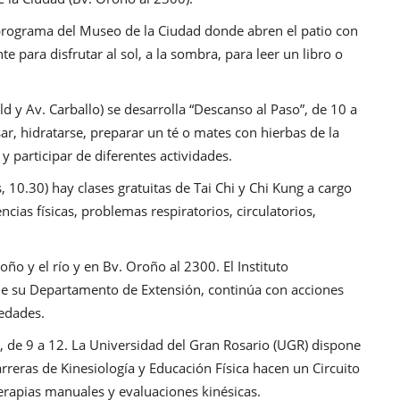
 programa del Museo de la Ciudad donde abren el patio con
para disfrutar al sol, a la sombra, para leer un libro o
eld y Av. Carballo) se desarrolla “Descanso al Paso”, de 10 a
r, hidratarse, preparar un té o mates con hierbas de la
 y participar de diferentes actividades.
s, 10.30) hay clases gratuitas de Tai Chi y Chi Kung a cargo
cias físicas, problemas respiratorios, circulatorios,
oño y el río y en Bv. Oroño al 2300. El Instituto
s de su Departamento de Extensión, continúa con acciones
edades.
a, de 9 a 12. La Universidad del Gran Rosario (UGR) dispone
reras de Kinesiología y Educación Física hacen un Circuito
terapias manuales y evaluaciones kinésicas.