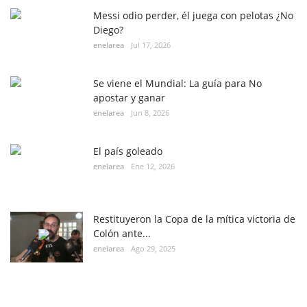
Messi odio perder, él juega con pelotas ¿No
Diego?
enelarea
Jul 17, 2026
Se viene el Mundial: La guía para No
apostar y ganar
enelarea
Jun 8, 2026
El país goleado
enelarea
Ene 12, 2026
Restituyeron la Copa de la mítica victoria de
Colón ante...
enelarea
Ago 29, 2025