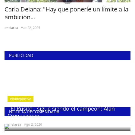
Carla Deiana: "Hay que ponerle un límite a la
ambición...
enelarea
Mar 22, 2025
PUBLICIDAD
Polideportivo
¨El Rusito¨ sigue siendo el campeón: Alan
NOTICIA RECOMENDADA
Crenz retuvo...
enelarea
Ago 2, 2026