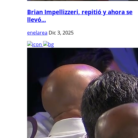
Brian Impellizzeri, repitió y ahora se
llevó...
enelarea
Dic 3, 2025