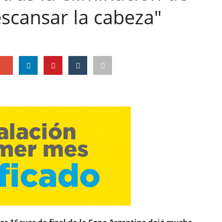
scansar la cabeza"
e
os 16avos de final de la Copa Argentina dejó mucho