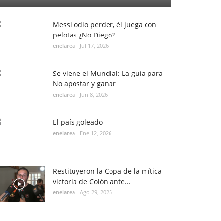
Messi odio perder, él juega con
pelotas ¿No Diego?
enelarea
Jul 17, 2026
Se viene el Mundial: La guía para
No apostar y ganar
enelarea
Jun 8, 2026
El país goleado
enelarea
Ene 12, 2026
Restituyeron la Copa de la mítica
victoria de Colón ante...
enelarea
Ago 29, 2025