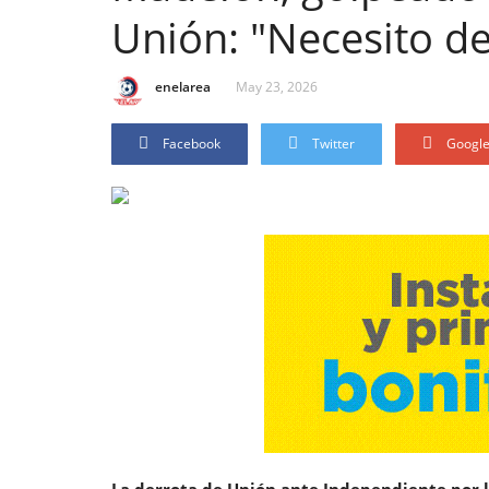
Unión: "Necesito de
enelarea
May 23, 2026
Facebook
Twitter
Googl
La derrota de
Unión
ante Independiente por l