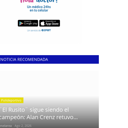
NOTICIA RECOMENDADA
Polideportivo
¨El Rusito¨ sigue siendo el
campeón: Alan Crenz retuvo...
enelarea
Ago 2, 2026