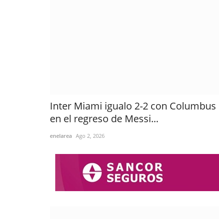
Inter Miami igualo 2-2 con Columbus
en el regreso de Messi...
enelarea
Ago 2, 2026