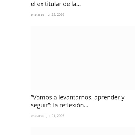
el ex titular de la...
enelarea
Jul 25, 2026
“Vamos a levantarnos, aprender y
seguir”: la reflexión...
enelarea
Jul 21, 2026