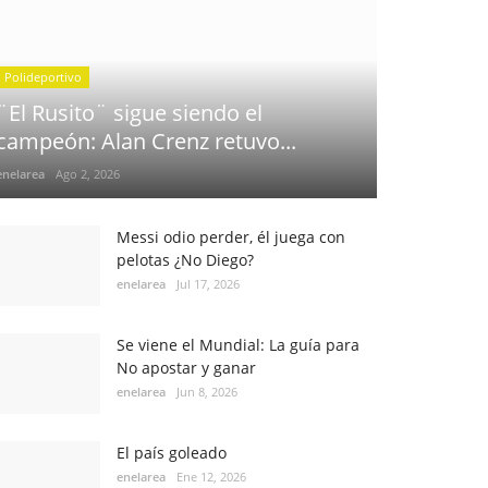
Polideportivo
¨El Rusito¨ sigue siendo el
campeón: Alan Crenz retuvo...
enelarea
Ago 2, 2026
Messi odio perder, él juega con
pelotas ¿No Diego?
enelarea
Jul 17, 2026
Se viene el Mundial: La guía para
No apostar y ganar
enelarea
Jun 8, 2026
El país goleado
enelarea
Ene 12, 2026