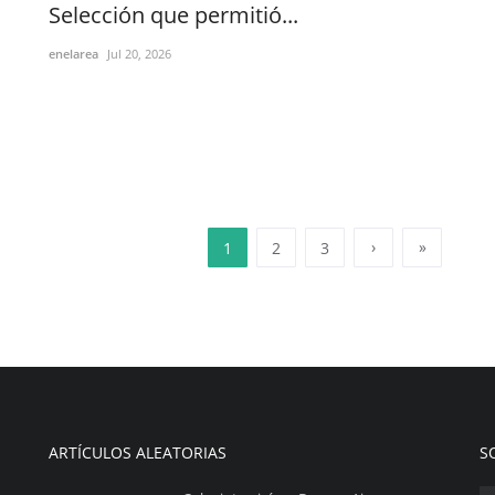
Selección que permitió...
enelarea
Jul 20, 2026
›
»
1
2
3
ARTÍCULOS ALEATORIAS
S