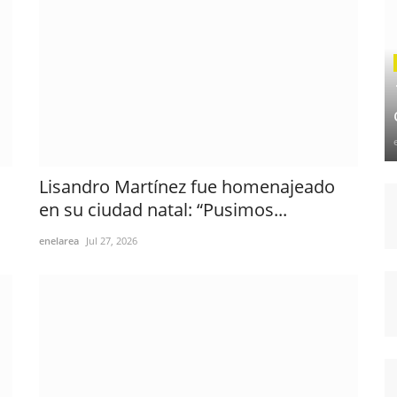
Lisandro Martínez fue homenajeado
en su ciudad natal: “Pusimos...
enelarea
Jul 27, 2026