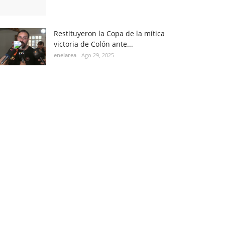
Restituyeron la Copa de la mítica
victoria de Colón ante...
enelarea
Ago 29, 2025