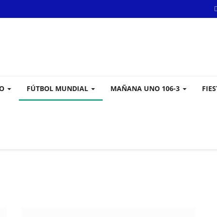
VO
FÚTBOL MUNDIAL
MAÑANA UNO 106-3
FIE