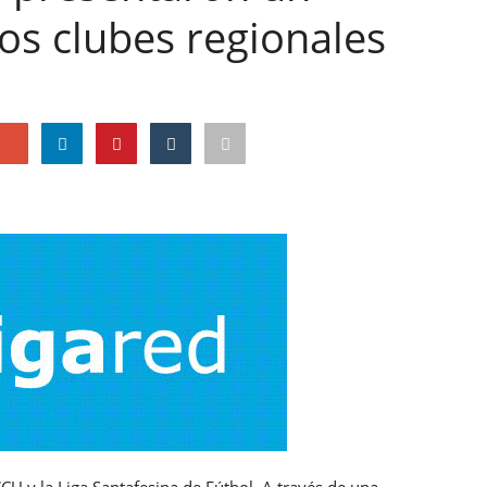
os clubes regionales
e
CCU y la Liga Santafesina de Fútbol. A través de una