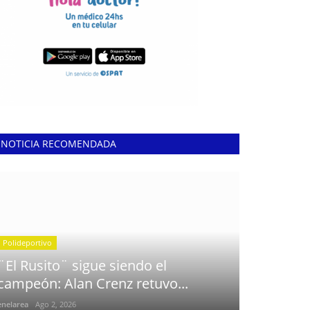
NOTICIA RECOMENDADA
Polideportivo
¨El Rusito¨ sigue siendo el
campeón: Alan Crenz retuvo...
enelarea
Ago 2, 2026