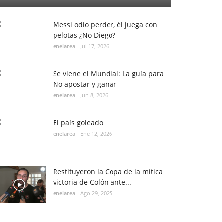
Messi odio perder, él juega con
pelotas ¿No Diego?
enelarea
Jul 17, 2026
Se viene el Mundial: La guía para
No apostar y ganar
enelarea
Jun 8, 2026
El país goleado
enelarea
Ene 12, 2026
Restituyeron la Copa de la mítica
victoria de Colón ante...
enelarea
Ago 29, 2025