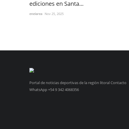
ediciones en Santa...
enelarea
Nov 25, 2025
Portal de noticias deportivas de la región litoral Contacto
WhatsApp +54 9 342 4068356