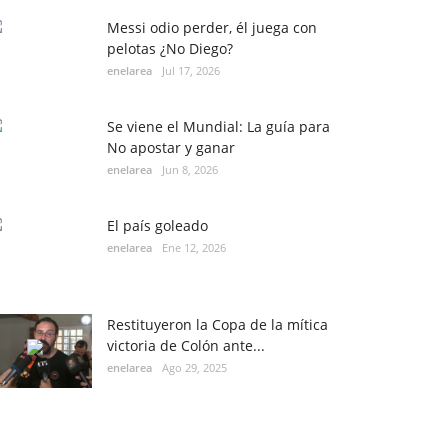
Messi odio perder, él juega con
pelotas ¿No Diego?
enelarea
Jul 17, 2026
Se viene el Mundial: La guía para
No apostar y ganar
enelarea
Jun 8, 2026
El país goleado
enelarea
Ene 12, 2026
Restituyeron la Copa de la mítica
victoria de Colón ante...
enelarea
Ago 29, 2025