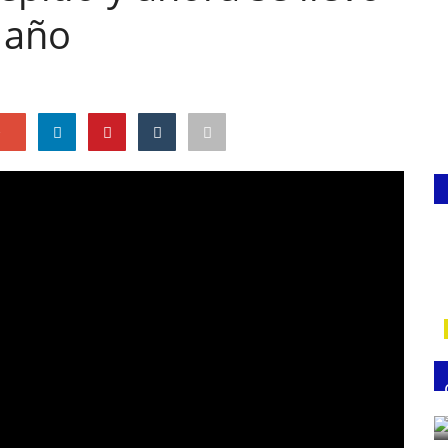
 año
e