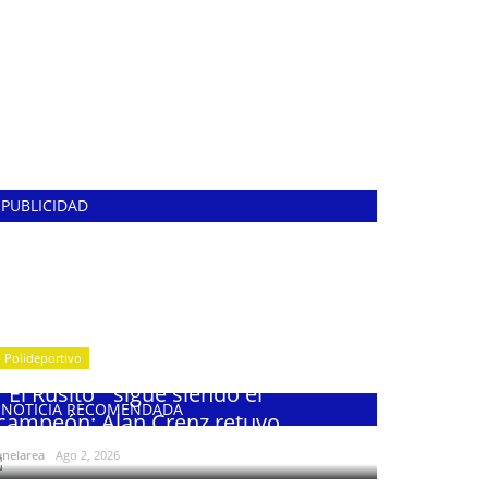
PUBLICIDAD
Polideportivo
¨El Rusito¨ sigue siendo el
NOTICIA RECOMENDADA
campeón: Alan Crenz retuvo...
enelarea
Ago 2, 2026