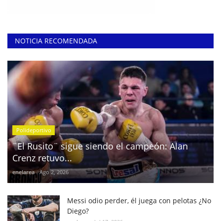
NOTICIA RECOMENDADA
Polideportivo
¨El Rusito¨ sigue siendo el campeón: Alan
Crenz retuvo...
enelarea
Ago 2, 2026
Messi odio perder, él juega con pelotas ¿No
Diego?