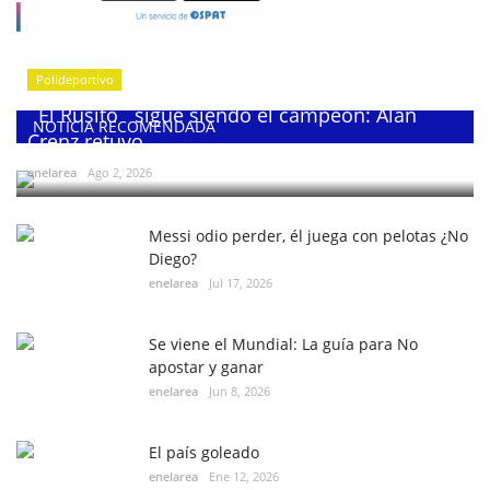
Polideportivo
¨El Rusito¨ sigue siendo el campeón: Alan
NOTICIA RECOMENDADA
Crenz retuvo...
enelarea
Ago 2, 2026
Messi odio perder, él juega con pelotas ¿No
Diego?
enelarea
Jul 17, 2026
Se viene el Mundial: La guía para No
apostar y ganar
enelarea
Jun 8, 2026
El país goleado
enelarea
Ene 12, 2026