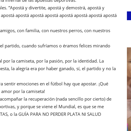
ales. ”Apostá y divertite, apostá y demostrá, apostá y
á apostá apostá apostá apostá apostá apostá apostá apostá
migos, con familia, con nuestros perros, con nuestros
l partido, cuando sufríamos o éramos felices mirando
l por la camiseta, por la pasión, por la identidad. La
esta, la alegría era por haber ganado, sí, el partido y no la
a sentir emociones en el fútbol hay que apostar. ¡Qué
l amor por la camiseta!
 acompañar la recuperación (nada sencillo por cierto) de
portivas, y porque se viene el Mundial, es que se me
ESTAS, o la GUÍA PARA NO PERDER PLATA NI SALUD