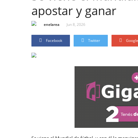
apostar y ganar
enelarea
Jun 8, 2026
Facebook
Twitter
Googl
Se viene el Mundial de fútbol, y con él la maquinar