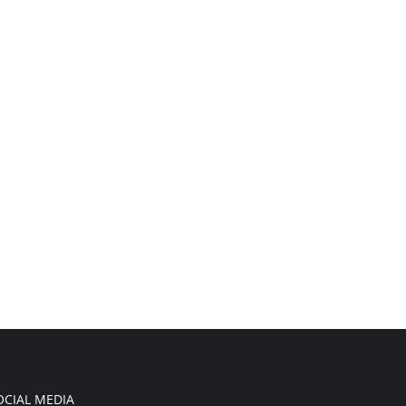
OCIAL MEDIA