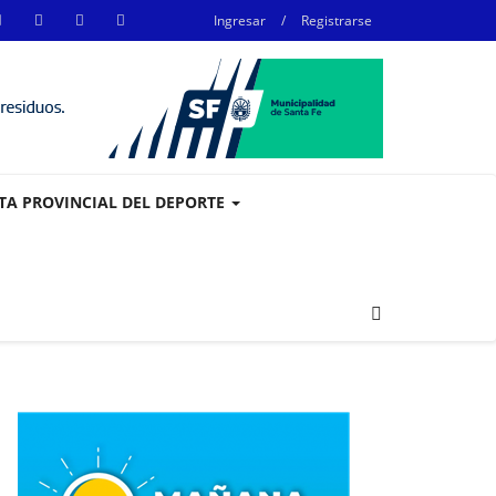
Ingresar
/
Registrarse
STA PROVINCIAL DEL DEPORTE