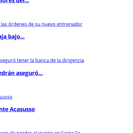
ores del...
a bajo...
drán aseguró...
ante Acasusso