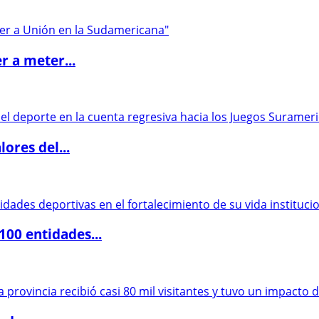
r a meter...
ores del...
00 entidades...