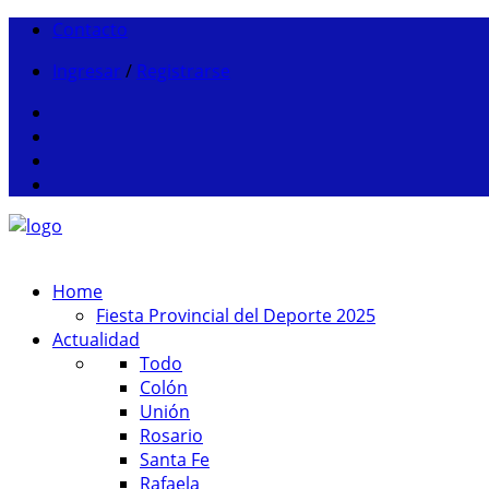
Contacto
Ingresar
/
Registrarse
Home
Fiesta Provincial del Deporte 2025
Actualidad
Todo
Colón
Unión
Rosario
Santa Fe
Rafaela