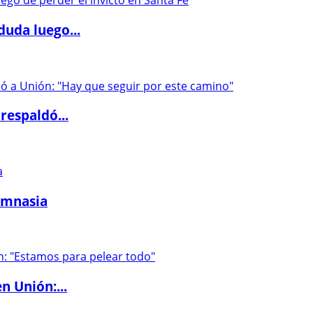
duda luego...
respaldó...
imnasia
n Unión:...