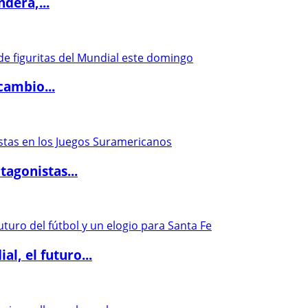
dera,...
cambio...
agonistas...
l, el futuro...