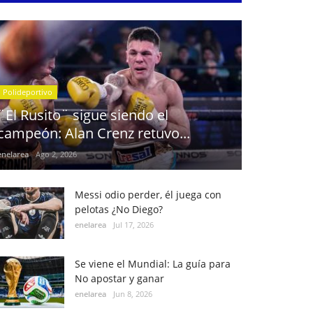
Polideportivo
¨El Rusito¨ sigue siendo el
campeón: Alan Crenz retuvo...
enelarea
Ago 2, 2026
Messi odio perder, él juega con
pelotas ¿No Diego?
enelarea
Jul 17, 2026
Se viene el Mundial: La guía para
No apostar y ganar
enelarea
Jun 8, 2026