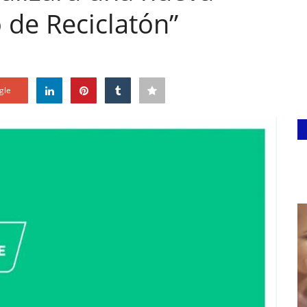
o de Reciclatón”
gle