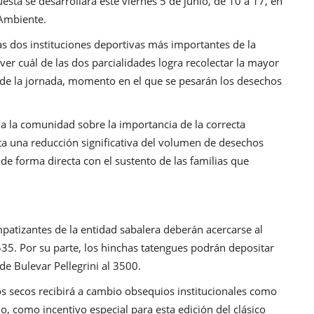
sta se desarrollará este viernes 5 de junio, de 10 a 17, en
 Ambiente.
as dos instituciones deportivas más importantes de la
ver cuál de las dos parcialidades logra recolectar la mayor
re de la jornada, momento en el que se pesarán los desechos
 a la comunidad sobre la importancia de la correcta
a una reducción significativa del volumen de desechos
 de forma directa con el sustento de las familias que
impatizantes de la entidad sabalera deberán acercarse al
3535. Por su parte, los hinchas tatengues podrán depositar
de Bulevar Pellegrini al 3500.
s secos recibirá a cambio obsequios institucionales como
o, como incentivo especial para esta edición del clásico