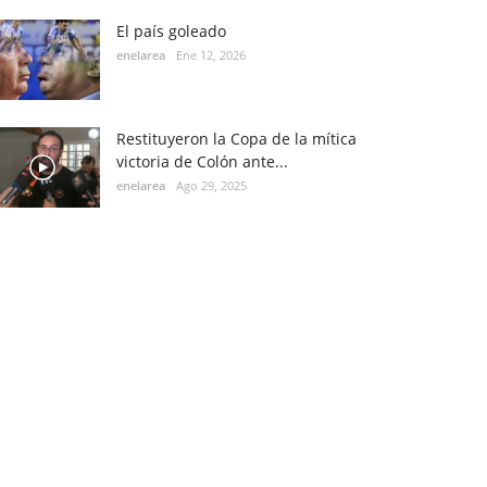
El país goleado
enelarea
Ene 12, 2026
Restituyeron la Copa de la mítica
victoria de Colón ante...
enelarea
Ago 29, 2025