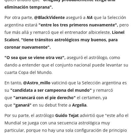
eliminación temprana".
Por otra parte,
@BlackVidente
aseguró a
NA
que la Selección
argentina estará
"entre los tres primeros nuevamente",
pero
fue más allá y remarcó que el entrenador albiceleste,
Lionel
Scaloni
,
"tiene tránsitos astrológicos muy buenos, para
coronar nuevamente".
"O sea que se viene otra vez",
aseguró el astrólogo, como
dando a entender que el conjunto nacional puede levantar su
cuarta Copa del Mundo.
En tanto,
@Astro_millo
vaticinó que la Selección argentina es
su
"candidata a ser campeona del mundo"
y remarcó
que
"arrancará con el pie derecho"
el certamen, ya
que
"ganará"
en su debut frete a
Argelia
.
Por su parte, el astrólogo
Guido Tejat
advirtió que "este año el
Mundial se juega con una secuencia astrológica muy
particular, porque no hay una sola configuración de principio