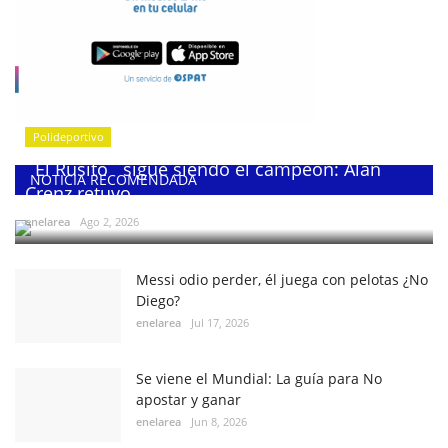
Polideportivo
¨El Rusito¨ sigue siendo el campeón: Alan
NOTICIA RECOMENDADA
Crenz retuvo...
enelarea
Ago 2, 2026
Messi odio perder, él juega con pelotas ¿No
Diego?
enelarea
Jul 17, 2026
Se viene el Mundial: La guía para No
apostar y ganar
enelarea
Jun 8, 2026