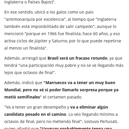
Inglaterra o Países Bajos)".
En ese sentido, ubicó a los galos como un país
"antimonarquía por excelencia", al tiempo que "Inglaterra
también está imposibilitado de salir campeón", aunque lo
mencionó "porque en 1966 fue finalista, hace 60 años, y eso
activa ciclos de Júpiter y Saturno, por lo que puede repetirse
al menos un finalista".
Además, arriesgó que
Brasil será un fracaso rotundo
, ya que
tendrá "una participación muy pobre y no se ve llegando más
lejos que octavos de final".
Además, indicó que
"Marruecos va a tener un muy buen
Mundial, pero no sé si poder llamarlo sorpresa porque ya
metió semifinales
" el certamen pasado.
"Va a tener un gran desempeño y
va a eliminar algún
candidato pesado en el camino
. Lo veo llegando mínimo a
octavos de final, pero no metiendo final", sostuvo Pertusati,
quien añadió que
"Uruguay probablemente tenga una