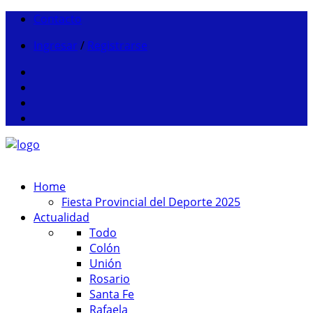
Contacto
Ingresar
/
Registrarse
Home
Fiesta Provincial del Deporte 2025
Actualidad
Todo
Colón
Unión
Rosario
Santa Fe
Rafaela