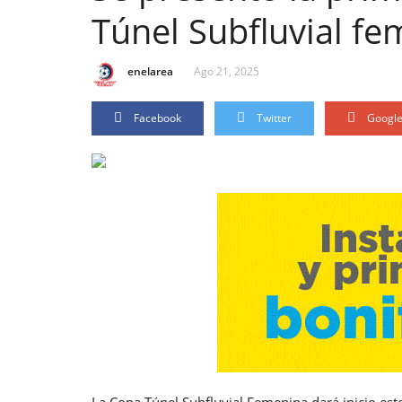
Túnel Subfluvial f
enelarea
Ago 21, 2025
Facebook
Twitter
Googl
La Copa Túnel Subfluvial Femenina dará inicio es