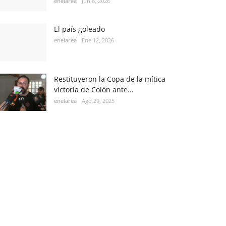
enelarea
Jun 8, 2026
El país goleado
enelarea
Ene 12, 2026
Restituyeron la Copa de la mítica
victoria de Colón ante...
enelarea
Ago 29, 2025