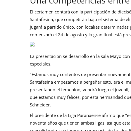
Una competencias entre 
El certamen contará con la participación de diecis
Santafesina, que competirán bajo el sistema de eli
jugará a partido único, con localías determinadas p
comenzará el 24 de agosto y la gran final está prev
La presentación se desarrolló en la sala Mayo con 
especiales.
"Estamos muy contentos de presentar nuevamente 
Santafesina empezamos a pergeñar esto, era el ma
presentando el femenino, vendrá luego el juvenil,
que estamos muy felices, por esta hermandad que
Schneider.
El presidente de la Liga Paranaense afirmó que "e
noventa años que tienen ambas ligas, así que esta
consolidando, y estamos en presencia de las dos l