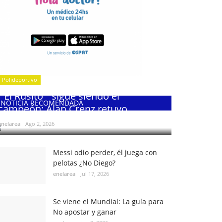
Polideportivo
¨El Rusito¨ sigue siendo el
NOTICIA RECOMENDADA
campeón: Alan Crenz retuvo...
enelarea
Ago 2, 2026
Messi odio perder, él juega con
pelotas ¿No Diego?
enelarea
Jul 17, 2026
Se viene el Mundial: La guía para
No apostar y ganar