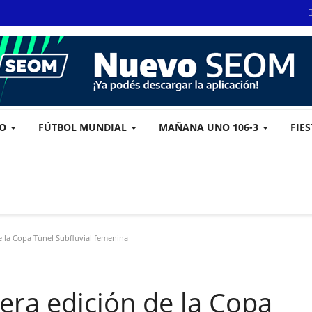
VO
FÚTBOL MUNDIAL
MAÑANA UNO 106-3
FIE
e la Copa Túnel Subfluvial femenina
era edición de la Copa