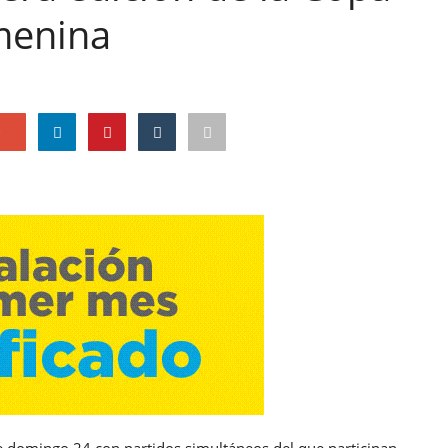
emenina
e
te domingo 24 con partidos simultáneos del que participan