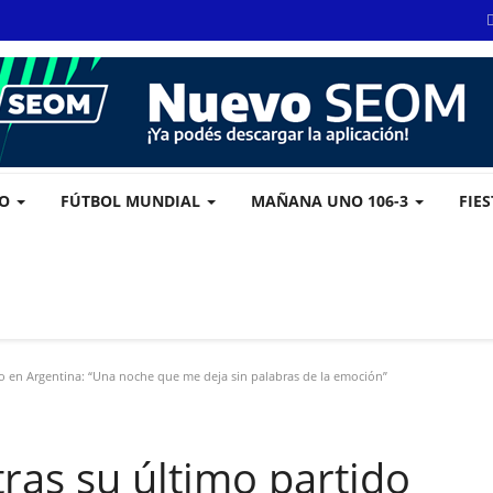
VO
FÚTBOL MUNDIAL
MAÑANA UNO 106-3
FIE
do en Argentina: “Una noche que me deja sin palabras de la emoción”
tras su último partido