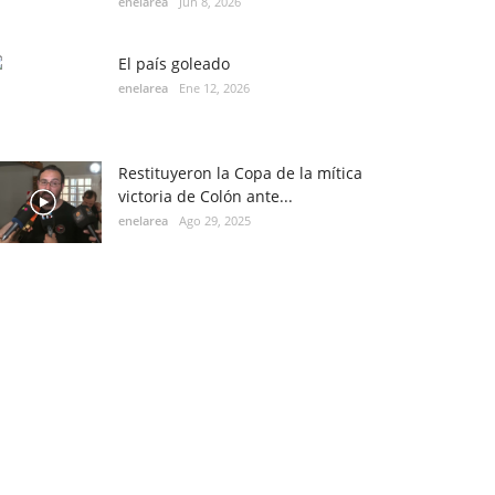
enelarea
Jun 8, 2026
El país goleado
enelarea
Ene 12, 2026
Restituyeron la Copa de la mítica
victoria de Colón ante...
enelarea
Ago 29, 2025