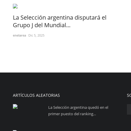
La Selección argentina disputará el
Grupo J del Mundial...
enelarea
Dic 5, 2025
ARTÍCULOS ALEATORIAS
S
La Selección argentina quedó en el
primer puesto del ranking...