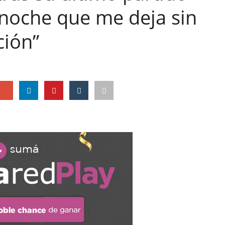
 noche que me deja sin
ción”
e