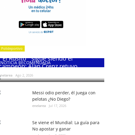
Polideportivo
¨El Rusito¨ sigue siendo el
NOTICIA RECOMENDADA
campeón: Alan Crenz retuvo...
enelarea
Ago 2, 2026
Messi odio perder, él juega con
pelotas ¿No Diego?
enelarea
Jul 17, 2026
Se viene el Mundial: La guía para
No apostar y ganar