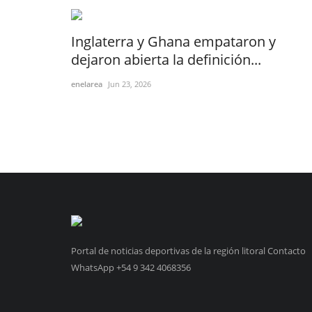
Inglaterra y Ghana empataron y
dejaron abierta la definición...
enelarea
Jun 23, 2026
Portal de noticias deportivas de la región litoral Contacto
WhatsApp +54 9 342 4068356