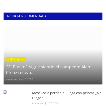
NOTICIA RECOMENDADA
Polideportivo
¨El Rusito¨ sigue siendo el campeón: Alan
Crenz retuvo...
enelarea
Ago 2, 2026
Messi odio perder, él juega con pelotas ¿No
Diego?
enelarea
Jul 17, 2026