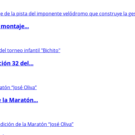
 montaje...
ón 32 del...
 la Maratón...