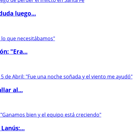
duda luego...
ón: "Era...
lar al...
Lanús:...