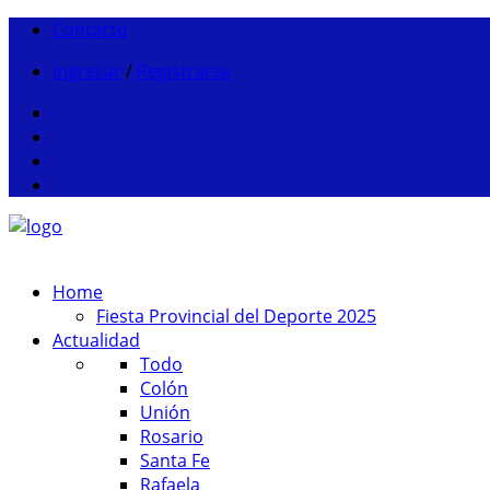
Contacto
Ingresar
/
Registrarse
Home
Fiesta Provincial del Deporte 2025
Actualidad
Todo
Colón
Unión
Rosario
Santa Fe
Rafaela