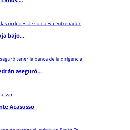
Lanús:...
a bajo...
drán aseguró...
ante Acasusso