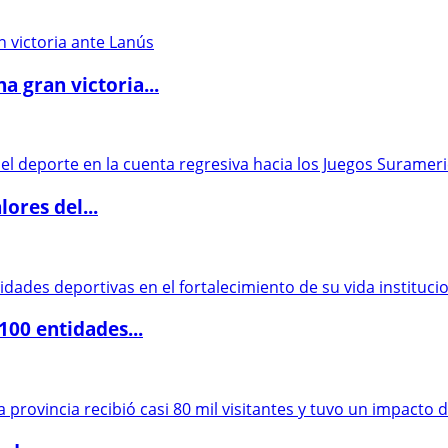
 gran victoria...
ores del...
00 entidades...