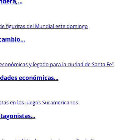
dera,...
cambio...
dades económicas...
agonistas...