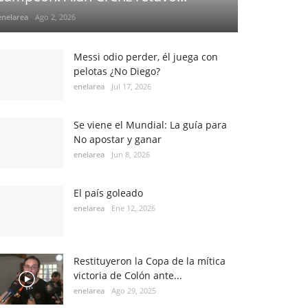
enelarea
Ago 2, 2026
Messi odio perder, él juega con
pelotas ¿No Diego?
enelarea
Jul 17, 2026
Se viene el Mundial: La guía para
No apostar y ganar
enelarea
Jun 8, 2026
El país goleado
enelarea
Ene 12, 2026
Restituyeron la Copa de la mítica
victoria de Colón ante...
enelarea
Ago 29, 2025