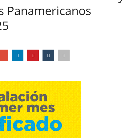
os Panamericanos
25
e