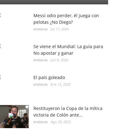
Messi odio perder, él juega con
pelotas ¿No Diego?
enelarea
Jul 17, 2026
Se viene el Mundial: La guía para
No apostar y ganar
enelarea
Jun 8, 2026
El país goleado
enelarea
Ene 12, 2026
Restituyeron la Copa de la mítica
victoria de Colón ante...
enelarea
Ago 29, 2025