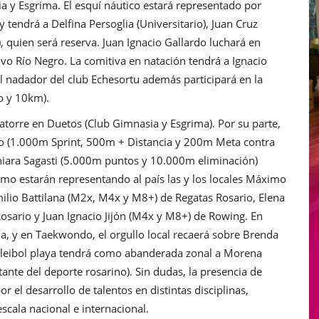
a y Esgrima. El esquí náutico estará representado por
y tendrá a Delfina Persoglia (Universitario), Juan Cruz
b), quien será reserva. Juan Ignacio Gallardo luchará en
tivo Río Negro. La comitiva en natación tendrá a Ignacio
nadador del club Echesortu además participará en la
o y 10km).
asatorre en Duetos (Club Gimnasia y Esgrima). Por su parte,
no (1.000m Sprint, 500m + Distancia y 200m Meta contra
ahiara Sagasti (5.000m puntos y 10.000m eliminación)
remo estarán representando al país las y los locales Máximo
lio Battilana (M2x, M4x y M8+) de Regatas Rosario, Elena
sario y Juan Ignacio Jijón (M4x y M8+) de Rowing. En
a, y en Taekwondo, el orgullo local recaerá sobre Brenda
 voleibol playa tendrá como abanderada zonal a Morena
ante del deporte rosarino). Sin dudas, la presencia de
or el desarrollo de talentos en distintas disciplinas,
scala nacional e internacional.