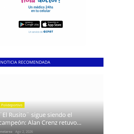
NOTICIA RECOMENDADA
Polideportivo
¨El Rusito¨ sigue siendo el
campeón: Alan Crenz retuvo...
enelarea
Ago 2, 2026