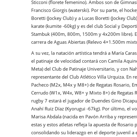
Sticconi (florete femenino). Ambos son de Gimnasi
Francisco Giorgis (waterski). Por su parte, el hocke
Boretti (Jockey Club) y a Lucas Boretti (Jockey Clu
karate (kumite -60kg) y es del club Social y Depor
Stambuk (400m, 800m, 1500m y 4x200m libre). El 
carrera de Aguas Abiertas (Relevo 4×1.500m mixt
A su vez, la natación artística tendrá a María Car
el patinaje de velocidad contará con Camila Aqui
Meta) del Club de Patinaje Universitario, y con N
representante del Club Atlético Villa Urquiza. En 
Pacheco (M2x, M4x y M8+) de Regatas Rosario, Emi
Cerrudo (W1x, W4x, W8+ y Mixto 8+) de Regatas Ro
rugby 7 estará el jugador de Duendes Gino Dicapu
Anahí Ruiz Díaz (Kyorugui -67kg). Por último, el
Marisa Abdala (nacida en Pavón Arriba y represent
estas y estos atletas refleja la apuesta de Rosario p
consolidando su liderazgo en el deporte juvenil a e