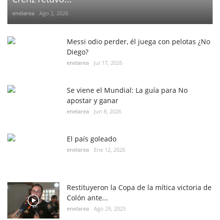
enelarea
Ago 2, 2026
Messi odio perder, él juega con pelotas ¿No
Diego?
enelarea
Jul 17, 2026
Se viene el Mundial: La guía para No
apostar y ganar
enelarea
Jun 8, 2026
El país goleado
enelarea
Ene 12, 2026
Restituyeron la Copa de la mítica victoria de
Colón ante...
enelarea
Ago 29, 2025