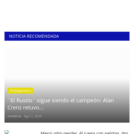
NOTICIA RECOMENDADA
Polideportivo
¨El Rusito¨ sigue siendo el campeón: Alan
Crenz retuvo...
enelarea
Ago 2, 2026
Messi odio perder, él juega con pelotas ¿No