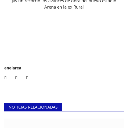
Javkin recorrió los avances de obra del nuevo estadio
Arena en la ex Rural
enelarea
NOTICIAS RELACIONADAS