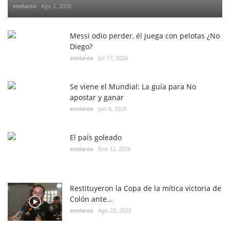
enelarea
Ago 2, 2026
Messi odio perder, él juega con pelotas ¿No
Diego?
enelarea
Jul 17, 2026
Se viene el Mundial: La guía para No
apostar y ganar
enelarea
Jun 8, 2026
El país goleado
enelarea
Ene 12, 2026
Restituyeron la Copa de la mítica victoria de
Colón ante...
enelarea
Ago 29, 2025