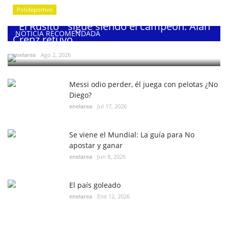
Polideportivo
¨El Rusito¨ sigue siendo el campeón: Alan
NOTICIA RECOMENDADA
Crenz retuvo...
enelarea
Ago 2, 2026
Messi odio perder, él juega con pelotas ¿No
Diego?
enelarea
Jul 17, 2026
Se viene el Mundial: La guía para No
apostar y ganar
enelarea
Jun 8, 2026
El país goleado
enelarea
Ene 12, 2026